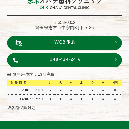
志木
オハナ歯科クリニック
SHIKI
OHANA DENTAL CLINIC
〒353-0002
埼玉県志木市中宗岡3丁目7-36
WEB予約
048-424-2416
無料駐車場：13台完備
診療時間
月
火
水
木
金
土
日祝
9:00～13:00
●
●
●
●
●
●
×
14:00〜17:30
●
●
●
●
●
●
×
※各種保険対応